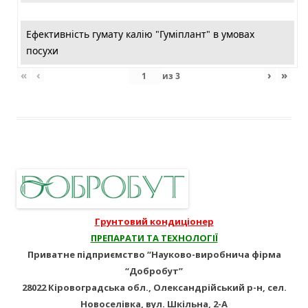
Ефективність гумату калію "Гуміплант" в умовах
посухи
«
‹
›
»
из
3
Грунтовий кондиціонер
ПРЕПАРАТИ ТА ТЕХНОЛОГІЇ
Приватне підприємство “Науково-виробнича фірма
“Добробут”
28022 Кіровоградська обл., Олександрійський р-н, сел.
Новоселівка, вул. Шкільна, 2-А