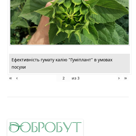
Ефективність гумату калію "Гуміплант" в умовах
посухи
«
‹
›
»
из
3