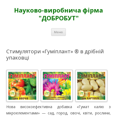
Науково-виробнича фірма
"ДОБРОБУТ"
Перейти
Меню
к
содержимому
Стимулятори «Гуміплант» ® в дрібній
упаковці
Нова високоефективна добавка «Гумат калію з
мікроелементами» — сад, город, овочі, квіти, рослини,