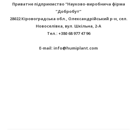
Приватне підприємство “Науково-виробнича фірма
“Добробут”
28022 Кіровоградська обл., Олександрійський р-н, сел.
Новоселівка, вул. Шкільна, 2-А
Тел.: +380 68 977 47 96
E-mail: info@humiplant.com