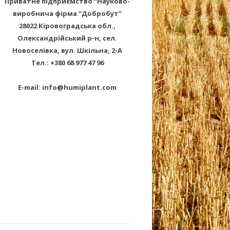
Приватне підприємство “Науково-
виробнича фірма “Добробут”
28022 Кіровоградська обл.,
Олександрійський р-н, сел.
Новоселівка, вул. Шкільна, 2-А
Тел.: +380 68 977 47 96
E-mail: info@humiplant.com