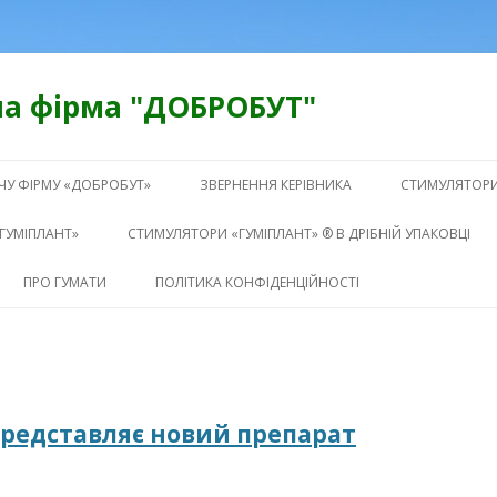
а фірма "ДОБРОБУТ"
Перейти
к
У ФІРМУ «ДОБРОБУТ»
ЗВЕРНЕННЯ КЕРІВНИКА
СТИМУЛЯТОРИ
содержимому
ЗАГАЛЬНА ІН
ГУМІПЛАНТ»
СТИМУЛЯТОРИ «ГУМІПЛАНТ» ® В ДРІБНІЙ УПАКОВЦІ
ЛИСТКОВА О
ГУМАТ КАЛІЮ «ГУМІПЛАНТ»
ПРО ГУМАТИ
ПОЛІТИКА КОНФІДЕНЦІЙНОСТІ
ОСНОВНИХ К
ДЛЯ ОВОЧІВ
ПРЕПАРАТИ 
ГУМАТ КАЛІЮ «ГУМІПЛАНТ»
ДЕРЕВ
ДЛЯ САДОВИХ, КІМНАТНИХ,
БАЛКОННИХ РОСЛИН ТА КВІТІВ
ДЕСТРУКТОР 
представляє новий препарат
«ГУМІПЛАНТ»
ГУМАТ КАЛІЮ «ГУМІПЛАНТ»
ДЛЯ КАРТОПЛІ