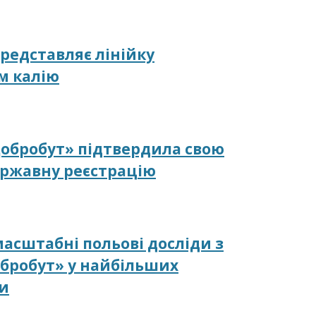
редставляє лінійку
м калію
обробут» підтвердила свою
ержавну реєстрацію
 масштабні польові досліди з
бробут» у найбільших
ни