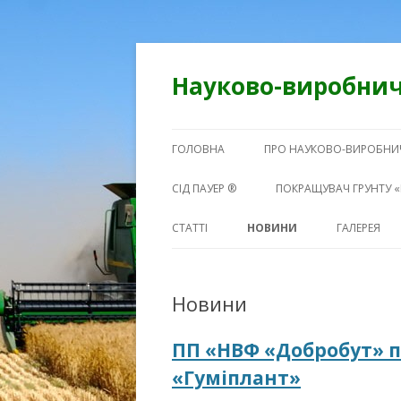
Науково-виробнич
ГОЛОВНА
ПРО НАУКОВО-ВИРОБНИЧ
СІД ПАУЕР ®
ПОКРАЩУВАЧ ГРУНТУ «
СТАТТІ
НОВИНИ
ГАЛЕРЕЯ
ФОТО
Новини
ВІДЕО
ПП «НВФ «Добробут» 
«Гуміплант»