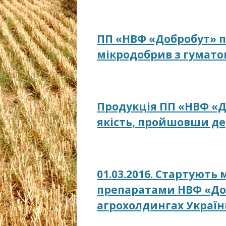
ПП «НВФ «Добробут» п
мікродобрив з гумато
Продукція ПП «НВФ «Д
якість, пройшовши д
01.03.2016. Стартують
препаратами НВФ «До
агрохолдингах Украї